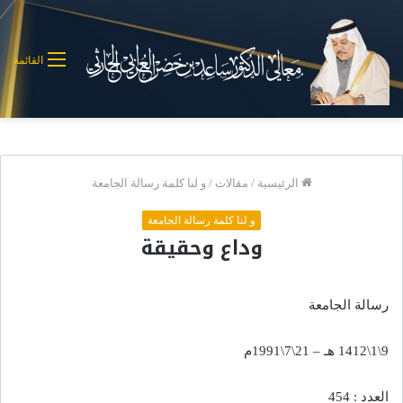
القائمة
الرئيسية
/
مقالات
/
و لنا كلمة رسالة الجامعة
و لنا كلمة رسالة الجامعة
وداع وحقيقة
رسالة الجامعة
9\1\1412 هـ – 21\7\1991م
العدد : 454