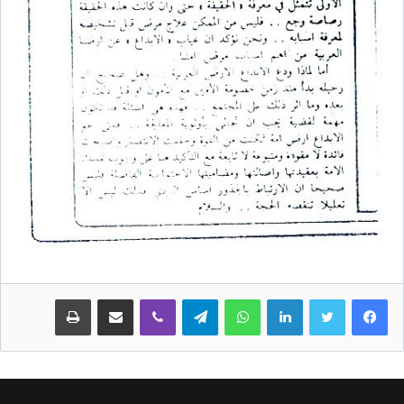
لينكدإن
واتساب
تيلقرام
ڤايبر
مشاركة عبر البريد
طباعة