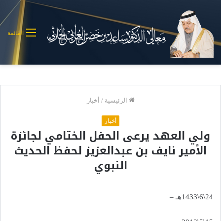
القائمة
الرئيسية
/
أخبار
أخبار
ولي العهد يرعى الحفل الختامي لجائزة
الأمير نايف بن عبدالعزيز لحفظ الحديث
النبوي
24\6\1433هـ –