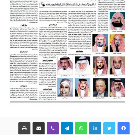
لينكدإن
واتساب
تيلقرام
ڤايبر
مشاركة عبر البريد
طباعة