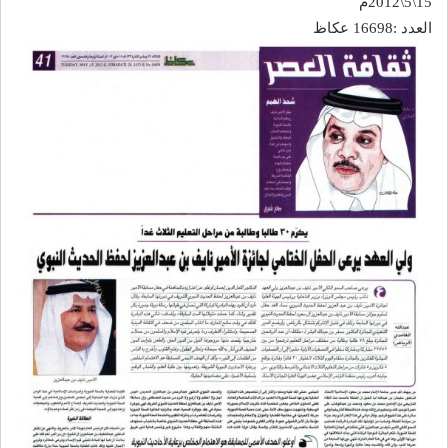
15\5\2012م
العدد :16698 عكاظ