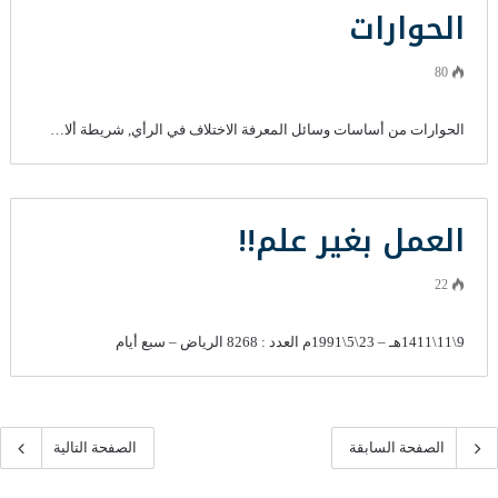
الحوارات
80
الحوارات من أساسات وسائل المعرفة الاختلاف في الرأي, شريطة ألا…
العمل بغير علم!!
22
9\11\1411هـ – 23\5\1991م العدد : 8268 الرياض – سبع أيام
الصفحة السابقة
الصفحة التالية