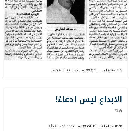
15\1\1414هـ – 5\7\1993م العدد : 9833 عكاظ
الابداع ليس ادعاءً!
73
26\10\1413هـ – 19\4\1993م العدد : 9756 عكاظ