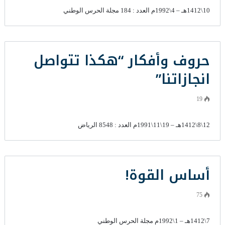
10\1412هـ – 4\1992م العدد : 184 مجلة الحرس الوطني
حروف وأفكار “هكذا تتواصل
انجازاتنا”
19
12\8\1412هـ – 19\11\1991م العدد : 8548 الرياض
أساس القوة!
75
7\1412هـ – 1\1992م مجلة الحرس الوطني