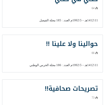
64
11\1412هـ – 5\1992م العدد : 185 مجلة الفيصل
حوالينا ولا علينا !!
66
11\1412هـ – 5\1992م العدد : 186 مجلة الحرس الوطني
تصريحات صحافية!!
73