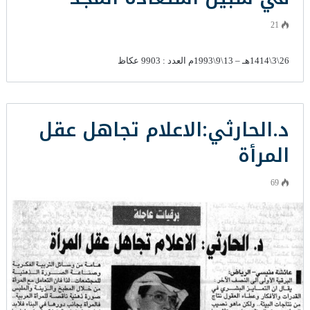
21
26\3\1414هـ – 13\9\1993م العدد : 9903 عكاظ
د.الحارثي:الاعلام تجاهل عقل
المرأة
69