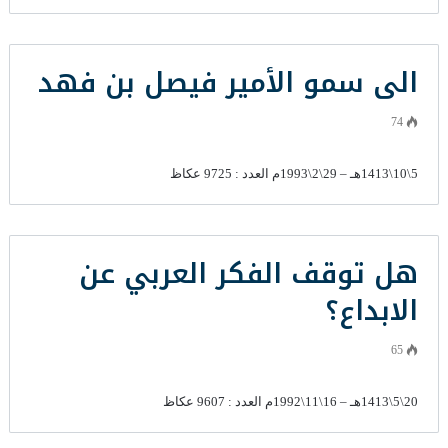
الى سمو الأمير فيصل بن فهد
74
5\10\1413هـ – 29\2\1993م العدد : 9725 عكاظ
هل توقف الفكر العربي عن
الابداع؟
65
20\5\1413هـ – 16\11\1992م العدد : 9607 عكاظ