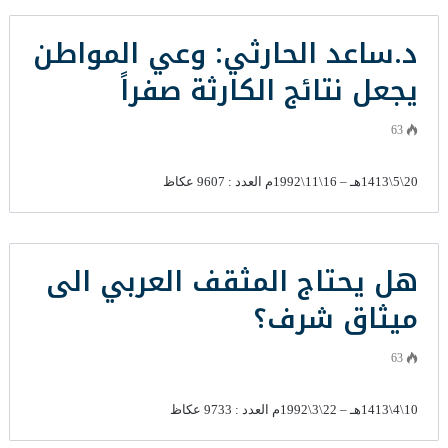
د.ساعد الحارثي: وعي المواطن
يجعل نتائج الكارثة صفراً
63
20\5\1413هـ – 16\11\1992م العدد : 9607 عكاظ
هل يحتاج المثقف العربي الى
ميثاق شرف؟
63
10\4\1413هـ – 22\3\1992م العدد : 9733 عكاظ