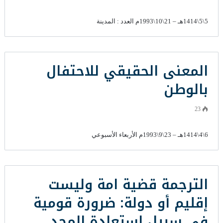
5\5\1414هـ – 21\10\1993م العدد : المدينة
المعنى الحقيقي للاحتفال
بالوطن
23
6\4\1414هـ – 23\9\1993م الأربعاء الأسبوعي
الترجمة قضية امة وليست
إقليم أو دولة: ضرورة قومية
في سبيل استعادة المجد