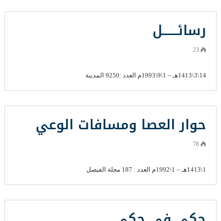
رسائــــــل
23
14\3\1413هـ – 1\9\1993م العدد :9250 المدينة
حوار العصا ومسافات الوعي
78
1\1413هـ – 1\1992م العدد : 187 مجلة الفيصل
حكي في حكي