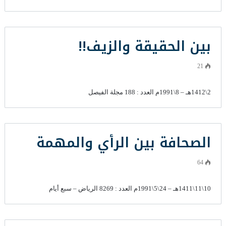
بين الحقيقة والزيف!!
21
2\1412هـ – 8\1991م العدد : 188 مجلة الفيصل
الصحافة بين الرأي والمهمة
64
10\11\1411هـ – 24\5\1991م العدد : 8269 الرياض – سبع أيام