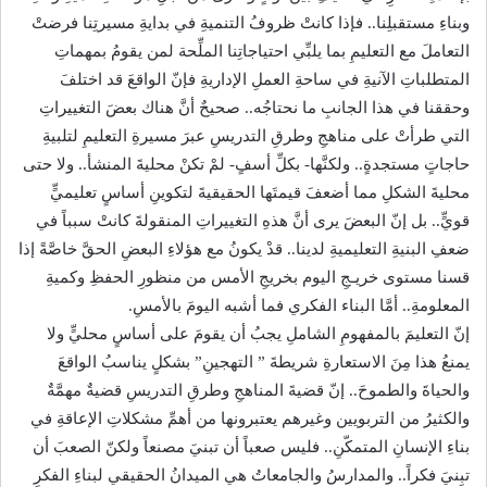
وبناءِ مستقبلِنا.. فإذا كانتْ ظروفُ التنميةِ في بدايةِ مسيرتِنا فرضتْ
التعاملَ مع التعليمِ بما يلبِّي احتياجاتِنا الملِّحة لمن يقومُ بمهماتِ
المتطلباتِ الآنيةِ في ساحةِ العملِ الإداريةِ فإنّ الواقعَ قد اختلفَ
وحققنا في هذا الجانبِ ما نحتاجُه.. صحيحٌ أنَّ هناك بعضَ التغييراتِ
التي طرأتْ على مناهجِ وطرقِ التدريسِ عبرَ مسيرةِ التعليمِ لتلبيةِ
حاجاتٍ مستجدةٍ.. ولكنَّها- بكلِّ أسفٍ- لمْ تكنْ محليةَ المنشأ.. ولا حتى
محليةَ الشكلِ مما أضعفَ قيمتَها الحقيقيةَ لتكوينِ أساسٍ تعليميٍّ
قويٍّ.. بل إنّ البعضَ يرى أنَّ هذهِ التغييراتِ المنقولةَ كانتْ سبباً في
ضعفِ البنيةِ التعليميةِ لدينا.. قدْ يكونُ مع هؤلاءِ البعضِ الحقَّ خاصَّةً إذا
قسنا مستوى خريـجِ اليوم بخريجِ الأمس من منظورِ الحفظِ وكميةِ
المعلومةِ.. أمَّا البناء الفكري فما أشبه اليومَ بالأمسِ.
إنّ التعليمَ بالمفهومِ الشاملِ يجبُ أن يقومَ على أساسٍ محليٍّ ولا
يمنعُ هذا مِنَ الاستعارةِ شريطةَ ” التهجينِ” بشكلٍ يناسبُ الواقعَ
والحياةَ والطموحَ.. إنّ قضيةَ المناهجِ وطرقِ التدريسِ قضيةٌ مهمَّةٌ
والكثيرُ من التربويين وغيرهم يعتبرونها من أهمِّ مشكلاتِ الإعاقةِ في
بناءِ الإنسانِ المتمكّنِ.. فليس صعباً أن تبنيَ مصنعاً ولكنّ الصعبَ أن
تبِنيَ فكراً.. والمدارسُ والجامعاتُ هي الميدانُ الحقيقي لبناءِ الفكرِ