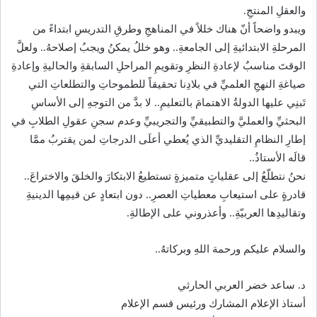
والعقلِ المنتجِ.
ويبدو واضحاً أنّ هناك خللاً في المناهجِ وطرقِ التدريسِ ابتداءً من
المرحلةِ الابتدائيةِ إلى الجامعةِ.. وهو خللُ يمكنُ ويجبُ إصلاحهُ.. ولعلَّ
الوقتَ مناسبٌ لإعادةِ النظرِ وتقويمِ المراحلِ السابقةِ والحاليةِ وإعادةِ
صياغةِ النهجِ العلميِّ في بلادِنا تحقيقاً للطموحاتِ والتطلعاتِ التي
تَبنِي عليها الدولةُ الاهتمامَ بالتعليمِ.. لا بدَّ من التوجهِ إلى الأساسِ
البحثيِّ والعمليَّ والتطبيقيِّ والتجريبيِّ وعدم سجنِ عقولِ الطلابِ في
إطارِ النظامِ التقليديِّ الذي يُعطي أعلَى الدرجاتِ لمن يقتربُ ممَّا
قالَه الأستاذُ..
نحنُ نتطلّعُ إلى عقلياتٍ متميزةٍ تستطيعُ الابتكارَ والخلقَ والاختراعَ..
قادرةٍ على استيعابِ معطياتِ العصرِ.. دون ابتعادٍ عن قيمِها الدينيةِ
وتقاليدِها العربيّةِ.. وأعذروني على الإطالةِ.
والسلام عليكم ورحمة اللهِ وبركاتهُ..
د. ساعد خضر العربي الحارثي
أستاذ الإعلام المشارك ورئيس قسم الإعلام