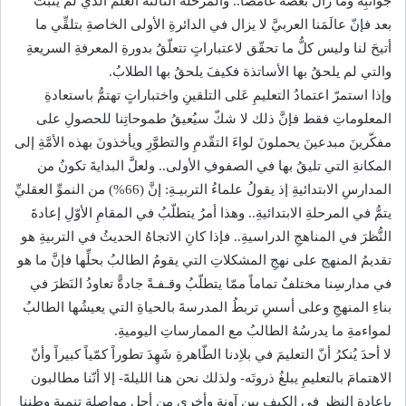
جوانبِه وما زال بعضُه غامضاً.. والمرحلةُ الثالثةُ العلمُ الذي لم يثبتْ
بعد فإنّ عالَمَنا العربيَّ لا يزال في الدائرةِ الأولى الخاصةِ بتلقِّي ما
أتيحَ لنا وليس كلُّ ما تحقّق لاعتباراتٍ تتعلّقُ بدورةِ المعرفةِ السريعةِ
والتي لم يلحقُ بها الأساتذة فكيفَ يلحقُ بها الطلابُ.
وإذا استمرّ اعتمادُ التعليمِ عَلى التلقينِ واختباراتٍ تهتمُّ باستعادةِ
المعلوماتِ فقط فإنَّ ذلك لا شكّ سيُعيقُ طموحاتِنا للحصولِ على
مفكّرينَ مبدعينَ يحملونَ لواءَ التقّدمِ والتطوَّرِ ويأخذونَ بهذه الأمَّةِ إلى
المكانةِ التي تليقُ بها في الصفوفِ الأولى.. ولعلَّ البدايةَ تكونُ من
المدارسِ الابتدائيةِ إذ يقولُ علماءُ التربيـةِ: إنَّ (66%) من النموِّ العقليِّ
يتمُّ في المرحلةِ الابتدائيةِ.. وهذا أمرُ يتطلّبُ في المقامِ الأوّلِ إعادةَ
النُّظرَ في المناهجِ الدراسيةِ.. فإذا كانِ الاتجاهُ الحديثُ في التربيةِ هو
تقديمُ المنهج على نهجِ المشكلاتِ التي يقومُ الطالبُ بحلِّها فإنَّ ما هو
في مدارسِنا مختلفٌ تماماً ممّا يتطلّبُ وقـفـةً جادةًّ تعاودُ النَظرَ في
بناءِ المنهجِ وعلى أسسِ تربطُ المدرسةَ بالحياةِ التي يعيشُها الطالبُ
لمواءمةِ ما يدرسُهُ الطالبُ مع الممارساتِ اليوميةِ.
لا أحدَ يُنكرُ أنّ التعليمَ في بلاِدنا الطّاهرةِ شَهِدَ تطوراً كمّياً كبيراً وأنّ
الاهتمامَ بالتعليمِ يبلغُ ذروتَه- ولذلك نحن هنا الليلةَ- إلا أنّنا مطالبون
بإعادةِ النظرِ في الكيفِ بين آونةٍ وأخرى من أجلِ مواصلةِ تنميةِ وطنِنا