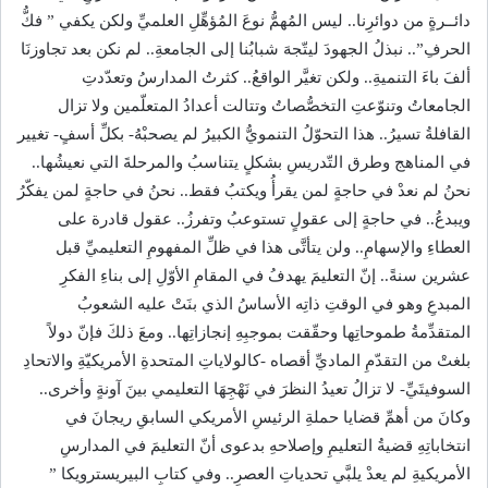
دائــرةٍ من دوائرِنا.. ليس المُهمُّ نوعَ المُؤهِّلِ العلميِّ ولكن يكفي ” فكُّ
الحرفِ”.. نبذلُ الجهودَ ليتّجهَ شبابُنا إلى الجامعةِ.. لم نكن بعد تجاوزنَا
ألفَ باءَ التنميةِ.. ولكن تغيَّر الواقعُ.. كثرتُ المدارسُ وتعدّدتِ
الجامعاتُ وتنوّعتِ التخصُّصاتُ وتتالت أعدادُ المتعلّمين ولا تزال
القافلةُ تسيرُ.. هذا التحوّلُ التنمويُّ الكبيرُ لم يصحبْهُ- بكلِّ أسفٍ- تغيير
في المناهج وطرق التّدريسِ بشكلٍ يتناسبُ والمرحلةَ التي نعيشُها..
نحنُ لم نعدْ في حاجةٍ لمن يقرأُ ويكتبُ فقط.. نحنُ في حاجةٍ لمن يفكّرُ
ويبدعُ.. في حاجةٍ إلى عقولٍ تستوعبُ وتفرزُ.. عقول قادرة على
العطاءِ والإسهامِ.. ولن يتأتَّى هذا في ظلِّ المفهومِ التعليميِّ قبل
عشرين سنةً.. إنّ التعليمَ يهدفُ في المقامِ الأوّلِ إلى بناءِ الفكرِ
المبدعِ وهو في الوقتِ ذاتِه الأساسُ الذي بنَتْ عليه الشعوبُ
المتقدِّمةُ طموحاتِها وحقّقت بموجبِهِ إنجازاتِها.. ومعَ ذلكَ فإنّ دولاً
بلغتْ من التقدّمِ الماديِّ أقصاه -كالولاياتِ المتحدةِ الأمريكيّةِ والاتحادِ
السوفيتَيِّ- لا تزالُ تعيدُ النظرَ في نَهْجِهَا التعليمي بينَ آونةٍ وأخرى..
وكانَ من أهمِّ قضايا حملةِ الرئيسِ الأمريكي السابقِ ريجانَ في
انتخاباتِهِ قضيةُ التعليمِ وإصلاحهِ بدعوى أنّ التعليمَ في المدارسِ
الأمريكيةِ لم يعدْ يلبَّي تحدياتِ العصرِ.. وفي كتابِ البيريسترويكا ”