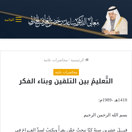
القائمة
الرئيسية
/
محاضرات عامة
محاضرات عامة
التَّعليمُ بين التلقين وبناء الفكر
1410هـ -1989م:
بسم الله الرحمن الرحيم
قبـــلَ عشرين سنةً كنّا نبحثُ عمَّن يقرأُ ويكتبُ لسدِّ الفــراغِ في