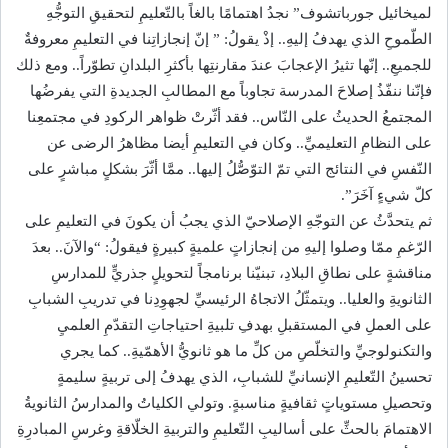
لميخائيل جورباتشوف” نجدُ اهتمامًا بالغاً بالتّعليمِ لتحقيقِ التوجُّهِ
الطّموحِ الذي يهدفُ إليهِ.. إذْ يقولُ: ” إنّ إنجازاتِنا في التعليمِ معروفةٌ
للجميعِ.. إنّها تثيرُ الإعجابَ عندَ مقارنتِها بأكثرِ البلدانِ تطوّراً.. ومع ذلك
فإنّنا ننفّذُ إصلاحَ المدرسة تجاوباً مع المطالبِ الجديدةِ التي يفرضُها
المجتمعُ الحديثُ على النّاس.. فقد أثّرتْ ظواهر الركودِ في مجتمعِنا
على النظامِ التعليميِّ.. وكان في التعليمِ أيضا مظاهرُ الرضى عن
النّفسِ في النتائج التي تمّ التوّصُّلُ إليها.. ممَّا أثّرَ بشكلٍ مباشرٍ على
كلّ شيءٍ آخَرَ”.
ثم يتحدَّثُ عن التوجّهِ الإصلاحيّ الذي يجبُ أن يكونَ في التعليمِ على
الرّغمِ ممّا وصلوا إليهِ من إنجازاتٍ علميةٍ كبيرةٍ فيقولُ: “والآنَ.. بعدَ
مناقشةٍ على نطاقِ البلادِ، تبنيّنا برنامجاً لتحويلٍ جذريٍّ للمدارسِ
الثانويةِ والعليا.. ويتمثّلُ الاتجاهُ الرئيسيِّ لجهوِدِنا في تدريبِ الشبابِ
على العملِ في المستقبلِ بهدفِ تلبيةِ احتياجاتِ التقدّمِ العلميِ
والتكنولوجيِّ والتخلّصِ من كلِّ ما هو ثانويُّ الأهمّيةِ.. كما يجري
تحسينُ التّعليمِ الإنسانيِّ للشبابِ، الذي يهدفُ إلى تربيةٍ سليمةٍ
وتحصيلِ مستوياتٍ ثقافيةٍ مناسبةٍ. وتولي الكلياتُ والمدارسُ الثانويةُ
الاهتمامَ بالحثِّ على أساليبِ التّعليمِ والتربيةِ الخلّاقةِ وغرسِ المبادرِةِ