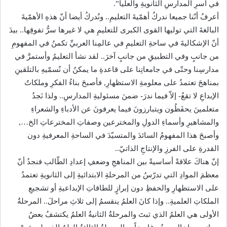
في أسرِ المدارسِ الثانويةِ والعليا”.
أعرفُ أنّنا جميعا ندركُ أهمّيةَ التعليمِ.. ونُدركُ أيضا أنّ هذهِ الأهمّيةَ
البالغةَ التي توليها القوى الكبرى للتعليمِ هي لا غيرها سرُّ تفوقِها.. بيدَ
أنّ الإشكاليةَ في ساحةِ التعليمِ في عالمِنا العربيِّ تكمنُ في المفهومِ
من جانبٍ وفي التطبيقِ من جانبٍ آخرَ.. لقد نشأ التعليمُ وأستمرَّ في
مدارسِنا وحتّى في جامعاتِنا على قاعدةِ ما يمكنُ أن نُسمّيهِ بالتلقينِ
بمناهجَ تعتمدُ على معلومةِ الاستظهارِ, فأصبحَ بناءُ الفكرِ وملكاتُ
الإبداعِ لا تقعُ- إلاّ فيما ندرَ- ضمنَ مسئوليةِ المدارسِ.. ولذا نَجدُ
متعلمينَ يحفَظُون ويتبارزونَ فيما يعرفونَ عن الأدباءِ والشعراءِ
والمشاهيرِ وأسماءِ الدولِ والمخترعين وصفاتِ المخترعاتِ الخ…,
وأصبحَ هذا المفهومُ السائدَ والمتسيّدَ في الساحةِ المعرفيةِ دون
القدرةِ على الفرزِ والإنتاجِ الذاتيّ..
إنّ هناكَ علاقةً أساسيةً بين المناهجِ وضعفِ إعدادِ الطّالب فنجدُ أنّ
معظمَ الموادِ التي تدرّسُ من المرحلةِ الابتدائيةِ إلى الثانويةِ تعتمدُ
على الاستظهارِ والحفظِ دون إبرازٍ للطاقاتِ الإبداعيةِ أو تشجيعِ
الملكاتِ العلميةِ.. وإذا كانَ العلمُ ينقسمُ إلى ثلاثِ مراحلَ.. المرحلةُ
الأولى هي العلمُ الذي ثبتَ والمرحلةُ الثانيةُ العلمُ يكتشفُ بعضُ