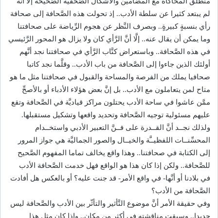
منطلق المحاكاة مع المضامين والأشكال الصّحفيَّة الصَّحيحة إلَّا أنَّه
لم يبتعد كثيرا عن سلطة الأدب.. إذ تحولت هذه الصَّحافة إلى صحافة
رأي بنسبةٍ كبيرةٍ.. وبصرف النَّظر عن هجوم الرِّياضة على صحافتنا
وما يمكن أن يقال عنه.. إلَّا أنَّ الرَّأي كان ولا يزال هو المحور الرَّئيسي
في هذه الصَّحافة.. وباستعراض كتَّاب الرَّأي في صحافتنا نجد أنَّهم
أولئك الذين جاءوا إلى الصَّحافة من باب الأدب.. وقلَّما نجد كاتبا
صحافيا يملك من الفرصة والمساحة والقبول في صحافتنا مثل ما هو
متاح لمن يتعاملون مع الأدب.. بل إنَّ بعض هؤلاء الأدباء أو بالأصحِّ
ممَّن عاشوا في ساحة الأدب يحتلون مراكز قياديَّة في الصَّحافة وتقع
عليهم مسئولية توجيه الصَّحافة وتحديد واقعها وتشكيل مستقبلها.
ولذلك نجــد أنَّ القــدرة على فــنَّ التعبير الأدبي واستخــدام
المحسِّنــات اللفظيــَّة والخيــال والصور الجماليَّة هي جواز المرور
إلى الكتابة في صحافتنا.. وهذا واقع يخالف تماما المفهوم الصَّحيح
للصَّحافة.. ولكن إذا كان هذا هو الواقع فهل خدمت الصَّحافة الأدب
في بلادنا أو أنَّها- في واقع الأمر- قد جنت عليه؟ أو بالعكس هل أفادت
الصَّحافة من الأدب؟
وفي حقيقة الأمر أنَّ موضوع التَّأثير والتأثّر بين الأدب والصَّحافة ليس
جديدا.. وسبقت مناقشته في أكثر من مكان.. وإذا كان مثل هذا