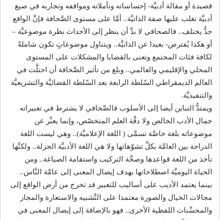
قصيدة أو مقالة أدبيَّة- إحساساته وتأملاته ومواقفه وتجاربه في صيغ
أدبيَّة تغلب عليها صفة الذاتيَّة.. أمَّا على مستوى الصَّحافة فإنَّ الواقع
جدُّ يختلف.. فالصحافي لا بدَّ أن ينظر إلى الأحداث نظرة موضوعيَّة –
أو هكذا يُفترض- بعيدا عن الذاتيَّة.. ويتناول موضوعاتٍ تكون شاملةً
لكافة فئات المجتمع وتعنى بالقضايا والمشكلات على المستوى
المحلي والإقليمي والعالمي.. وبلغ من تأثير الصَّحافة أن احتلَّت في
العالم الديمقراطي السّلطة الرابعة بعد السّلطة القضائيَّة والتشريعيَّة
والتنفيذيَّة.
ويمتدُّ التباين أيضا إلى الأسلوب فالصَّحافي لا يشترط في تعبيراته
جمال الأدب الخالص ولا دقَّة العلم المتخصّص، وإنما يعبِّر عن
موضوعاته بلغة خاصَّة تسمَّى ( اللغة الإعلاميَّة).. وهي ليست اللغة
الدراجة بين العامَّة بكلِّ تشوّهاتها ولا هي اللغة الأدبيَّة الجزلة.. ولكنَّها
تأخذ من اللغة قواعدها وصحَّة التركيب واستقامة الصياغة.. ومن
الحياة اليوميَّة اصطلاحاتها بهدف إيصال المعنى إلى عامَّة النَّاس..
بينما يعتمد الأديب على أساليب للتعبير قد تخرج من أرض الواقع إلى
مجالات الخيال والصورة معتمدا على التَّشبيه والاستعارة والمجاز
والمحسِّنات اللفظية الأخرى.. فهو بالإضافة إلى إيصال المعنى في