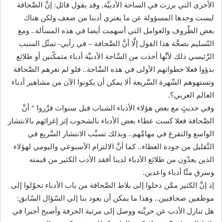
الأخرى التي برزت في الساحة الأدبيَّة, وقد يقول قائل: إنَّ الصَّحافة
ليست وحدها المسؤولة عن ما يعتري أدبنا من ضعف ولكن هناك
بعض الظّروف والعوامل التي أسهمت أيضا في هذه المسألة.. ومع
التّسليم بصحَّة هذا القول إلَّا أنَّ الصَّحافة – في رأيي- تمثّل السبب
الرَّئيسي ذلك لأنَّها أخذت من السَّاحة الأدبيَّة أدباء متمكّنين أو طلائع
بدؤوا فعلا خطواتهم الأولى في هذه السَّاحة.. فلو لم تغرهم الصَّحافة
وتستهوهم الشّهرة السَّريعة ألا يمكن أن يكونوا الآن من مشاهير أدباء
العالم العربي؟.
وفي حديثٍ مع بعض هؤلاء الأدباء الشباب قبل سنوات قرَّروا ” أنَّ
الصَّحافة فعلا كست عطاء بعض الأدباء بالشحوب إثر إغرائهم بالانتشار
الواسع والتفرغ في مهامِّهم.. وبذلك تسبَّب الانتشار السَّريع في
التَّقليل من جودة العطاء.. كما أنَّ الالتزام الأسبوعي واليومي لهؤلاء
الذين يعدّون من طلائع الأدباء لدينا أفقد الأدب الكثير من قيمته
وسرق منَّا أدباء واعدين.
إذ إنَّ الكثير ممَّن دخلوا إلى بلاط الصَّحافة من باب الأدباء تحوّلوا إلى
موظفين صحافيين.. وهذا ما يمكن أن يعود بنا إلى السّؤال السّابق:
هل تنازل الأدب عن حريَّته ووصل إلى مرتبة الحرفة وأصبح أجيرا في