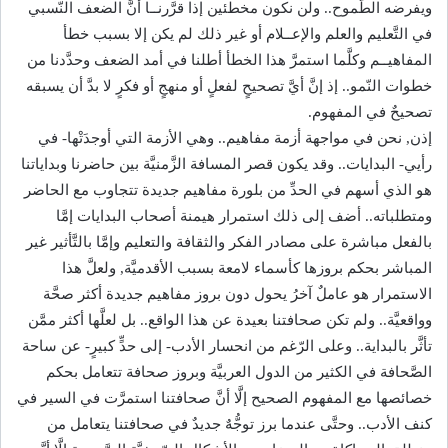
ويفرضه الطٌّموح.. ولن نكون مخطئين إذا قرَّرنــا أنَّ الضعف النّسبي
في التَّعليم والعلم والإعــلام أو غير ذلك لم يكن إلا بسبب خطأ
المفاهيــم وكلَّما استمرَّ هذا الخطأ أطلنا في أمد الضعف وحدَّدنا من
خطوات النّمو.. إذ إنَّ أيَّ تصحيحٍ لفعلٍ أو منهجٍ أو فكرٍ لا بدَّ أن يسبقه
تصحيحٌ في المفهوم.
إذن, نحن في مواجهة أزمة مفاهيم.. وهي الأزمة التي أوجدَتْها- في
رأيي- البدايات.. وقد يكون قصر المسافة الزَّمنيَّة بين حاضرنا وبداياتنا
هو الذي أسهم في الحدِّ من بلورة مفاهيم جديدة تتجاوب مع الحاضر
ومتطلباته.. أضف إلى ذلك استمرار هيمنة أصحاب البدايات إمَّا
بالفعل مباشرة على مصادر الفكر والثقافة والتعليم وإمَّا بالتَّأثير غير
المباشر بحكم بروزها كأسماء لامعة بسبب الأقدميَّة, ولعلَّ هذا
الاستمرار هو عاملٌ آخرُ يحول دون بروز مفاهيم جديدة أكثر صحَّة
وواقعيَّة.. ولم تكن صحافتنا بعيدة عن هذا الواقع.. بل لعلَّها أكثر ممَّن
تأثَّر بالبداية.. وعلى الرّغم من انحسار الأدب- إلى حدٍّ كبيرٍ- عن ساحة
الصَّحافة في الكثير من الدول العربيَّة وبروز صحافة تتعامل بحكم
خصائصها مع المفهوم الصحيح إلَّا أنَّ صحافتنا استمرَّت في السير في
كنف الأدب.. وحتَّى عندما برز توجُّهٌ جديدٌ في صحافتنا يتعامل من