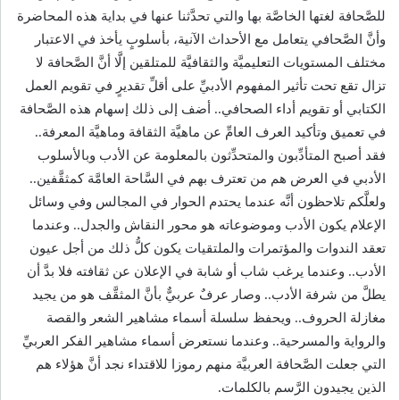
للصَّحافة لغتها الخاصَّة بها والتي تحدَّثنا عنها في بداية هذه المحاضرة
وأنَّ الصَّحافي يتعامل مع الأحداث الآنية، بأسلوبٍ يأخذ في الاعتبار
مختلف المستويات التعليميَّة والثقافيَّة للمتلقين إلَّا أنَّ الصَّحافة لا
تزال تقع تحت تأثير المفهوم الأدبيِّ على أقلِّ تقديرٍ في تقويم العمل
الكتابي أو تقويم أداء الصحافي.. أضف إلى ذلك إسهام هذه الصَّحافة
في تعميق وتأكيد العرف العامِّ عن ماهيَّة الثقافة وماهيَّة المعرفة..
فقد أصبح المتأدِّبون والمتحدِّثون بالمعلومة عن الأدب وبالأسلوب
الأدبي في العرض هم من تعترف بهم في السَّاحة العامَّة كمثقَّفين..
ولعلَّكم تلاحظون أنَّه عندما يحتدم الحوار في المجالس وفي وسائل
الإعلام يكون الأدب وموضوعاته هو محور النقاش والجدل.. وعندما
تعقد الندوات والمؤتمرات والملتقيات يكون كلُّ ذلك من أجل عيون
الأدب.. وعندما يرغب شاب أو شابة في الإعلان عن ثقافته فلا بدَّ أن
يطلَّ من شرفة الأدب.. وصار عرفٌ عربيٌّ بأنَّ المثقَّف هو من يجيد
مغازلة الحروف.. ويحفظ سلسلة أسماء مشاهير الشعر والقصة
والرواية والمسرحية.. وعندما نستعرض أسماء مشاهير الفكر العربيِّ
التي جعلت الصَّحافة العربيَّة منهم رموزا للاقتداء نجد أنَّ هؤلاء هم
الذين يجيدون الرَّسم بالكلمات.