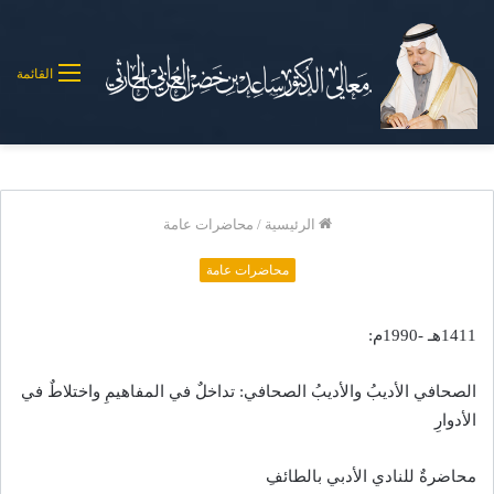
القائمة
الرئيسية
/
محاضرات عامة
محاضرات عامة
1411هـ -1990م:
الصحافي الأديبُ والأديبُ الصحافي: تداخلٌ في المفاهيمِ واختلاطٌ في
الأدوارِ
محاضرةٌ للنادي الأدبي بالطائفِ