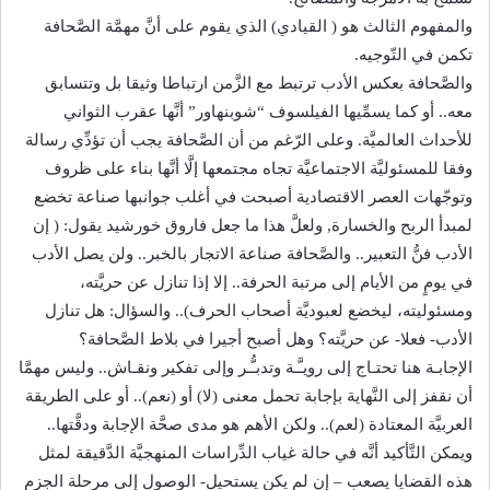
والمفهوم الثالث هو ( القيادي) الذي يقوم على أنَّ مهمَّة الصَّحافة
تكمن في التّوجيه.
والصَّحافة بعكس الأدب ترتبط مع الزَّمن ارتباطا وثيقا بل وتتسابق
معه.. أو كما يسمِّيها الفيلسوف “شوبنهاور” أنَّها عقرب الثواني
للأحداث العالميَّة. وعلى الرّغم من أن الصَّحافة يجب أن تؤدِّي رسالة
وفقا للمسئوليَّة الاجتماعيَّة تجاه مجتمعها إلَّا أنَّها بناء على ظروف
وتوجّهات العصر الاقتصادية أصبحت في أغلب جوانبها صناعة تخضع
لمبدأ الربح والخسارة, ولعلَّ هذا ما جعل فاروق خورشيد يقول: ( إن
الأدب فنُّ التعبير.. والصَّحافة صناعة الاتجار بالخبر.. ولن يصل الأدب
في يومٍ من الأيام إلى مرتبة الحرفة.. إلا إذا تنازل عن حريَّته،
ومسئوليته، ليخضع لعبوديَّة أصحاب الحرف).. والسؤال: هل تنازل
الأدب- فعلا- عن حريَّته؟ وهل أصبح أجيرا في بلاط الصَّحافة؟
الإجابـة هنا تحتـاج إلى رويـَّـة وتدبـُّـر وإلى تفكير ونقـاش.. وليس مهمَّا
أن نقفز إلى النَّهاية بإجابة تحمل معنى (لا) أو (نعم).. أو على الطريقة
العربيَّة المعتادة (لعم).. ولكن الأهم هو مدى صحَّة الإجابة ودقَّتها..
ويمكن التَّأكيد أنَّه في حالة غياب الدِّراسات المنهجيَّة الدَّقيقة لمثل
هذه القضايا يصعب – إن لم يكن يستحيل- الوصول إلى مرحلة الجزم