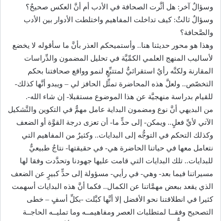
وسؤالٌ آخر: هل أثَّرت الصحافة في الأدب أم أنَّ العكس صحيحٌ؟
وسؤالٌ ثالثٌ: كيف تداخلت المفاهيم واختلطت الأدوار بين الأدب
والصَّحافة؟
وهذا هو محور حديثنا هنا.. وأستميحكم العذر بأنَّ ما سأقوله لا يخضع
لأساليب المنهج العلمي الكمِّيَّة في تحليل المضمون والدِّراسات
المقارنة ولكنَّه رأيٌ استقرائيٌّ لمتتبِّعٍ لنمو وواقع صحافتنا بحكم
التخصّص.. ولعلَّ هذه المحاضرة تمثِّل الحافز لي – ويبدو أنَّها كذلك-
للقيام بدراسة منهجيَّة عن هذا الموضوع مستقبلا- إن شاء الله-.
من البديهي أنَّ نوع ومضمون البداية عامل مهمٌّ في التكوين والتَّشكيل
الآتي لأيِّ فعلٍ.. ويمكن- إلى حدٍّ ما- أن تعزى درجة القوَّة أو الضعف
وكذلك التحكم في التوجُّه إلى البدايات.. وكثيرٌ من المفاهيم التي
نتعامل معها في حياتنا الحاضرة هي- في حقيقتها- نتاجٌ طبيعيٌّ
للبدايات.. تلك البدايات التي قامت عليها جهودنا وتحدَّدت وفقا لها
مسيراتنا فيما بعد- وهي- في رأيي- مسؤولة إلى حدٍّ كبيرٍ عن الضعف
الذي يقعد ببعض مهمَّاتنا عن الكمال.. فكما أنَّ هذه البدايات أسهمت
كثيرا في انطلاقتنا نحو الأفضل إلا أنَّها كبَّلت -بكلِّ أسفٍ – خطى
التصحيح وفقــا لمتطلبات العصر ومفاهيمــه وما تمليــه الحاجــة