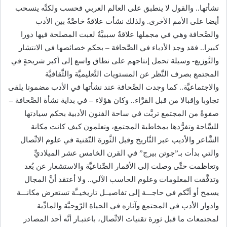
نشأتها.. والقول لا ينطبق على العالم العربي فحسب ولكنَّه ينسحب
أيضا على الأمم الأخرى. ولذلك نشأت علاقةٌ خاصَّةٌ بين الأدب
والصَّحافة وهي في مجملها علاقةٌ سببيَّةٌ لعبت المصلحة فيها دورا
كبيرا.. فقد وجد الأدباء في الصَّحافة – بحكم خصائصها في الانتشار
والتَّوزيع- وسيلة تحمل إنتاجهم على نطاق واسع إلى أكبر شريحةٍ في
المجتمع بصرف النَّظر عن المستويات التَّعليميَّة والثَّقافيَّة
والاجتماعيَّة.. كما وجدت الصَّحافة عند نشأتها في الأدب مضمونا يلقى
تجاوبا وإقبالا من قبل القرَّاء.. وكان هؤلاء – في بداية نشأة الصَّحافة –
صفوةً من المجتمع تربَّت في ساحة الفنون الأدبية بحكم سيادتها
للسَّاحة وتفرُّدها بمخاطبة المجتمع، وتعلمون كيف كانت مكانة
الشَّاعر والأديب عبر التَّاريخ وقبل الثَّورة التّقنية في علوم الاتِّصال
والتي بدأت بـ”جوتن بيرج” في القرن الخامس عشر الميلاديِّ
وتعاظمت حتَّى وصلت إلى الأقمار الصِّناعيَّة والاستشعار عن بُعد
وتدفَّقت المعلومات وعلوم الحاسب الآلي.. ولا أعتقد أنَّ المجال
يسمح أو أنَّكم في حاجـــة إلى تفاصيــل تاريخيــَّة تستعرض مكانـــة
وادوار الأدب في المجتمع وآثاره في الحياة الرّوحيَّة والمادِّية
لمجتمعات ما قبل ثورة تقنيات الاتِّصال، باعتبـار أنَّه أحد المصادر