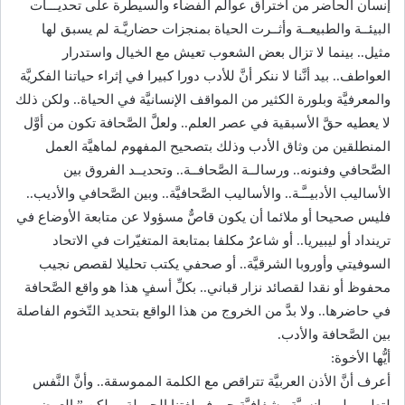
إنسان الحاضر من اختراق عوالم الفضاء والسيطرة على تحديـــات
البيئــة والطبيعــة وأثــرت الحياة بمنجزات حضاريَّـة لم يسبق لها
مثيل.. بينما لا تزال بعض الشعوب تعيش مع الخيال واستدرار
العواطف.. بيد أنَّنا لا ننكر أنَّ للأدب دورا كبيرا في إثراء حياتنا الفكريَّة
والمعرفيَّة وبلورة الكثير من المواقف الإنسانيَّة في الحياة.. ولكن ذلك
لا يعطيه حقَّ الأسبقية في عصر العلم.. ولعلَّ الصَّحافة تكون من أوَّل
المنطلقين من وثاق الأدب وذلك بتصحيح المفهوم لماهيَّة العمل
الصَّحافي وفنونه.. ورسالــة الصَّحافــة.. وتحديــد الفروق بين
الأساليب الأدبيــَّـة.. والأساليب الصَّحافيَّة.. وبين الصَّحافي والأديب..
فليس صحيحا أو ملائما أن يكون قاصٌّ مسؤولا عن متابعة الأوضاع في
ترينداد أو ليبيريا.. أو شاعرٌ مكلفا بمتابعة المتغيّرات في الاتحاد
السوفيتي وأوروبا الشرقيَّة.. أو صحفي يكتب تحليلا لقصص نجيب
محفوظ أو نقدا لقصائد نزار قباني.. بكلِّ أسفٍ هذا هو واقع الصَّحافة
في حاضرها.. ولا بدَّ من الخروج من هذا الواقع بتحديد التّخوم الفاصلة
بين الصَّحافة والأدب.
أيُّها الأخوة:
أعرف أنَّ الأذن العربيَّة تتراقص مع الكلمة المموسقة.. وأنَّ النَّفس