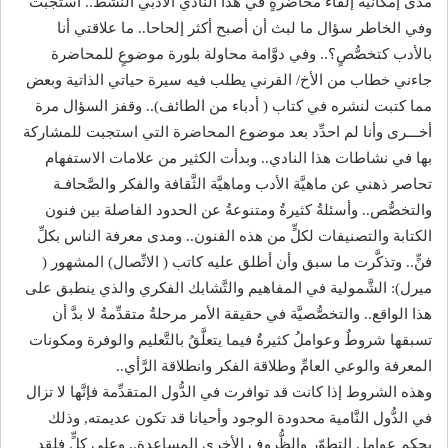
مدى إمكانيَّة إلقاء محاضرةٍ في هذا النَّادي الأدبي النَّشط.. استجبت
وفي الخاطر سؤال ما لبث أن أصبح أكثر إلحاحا.. ما علاقتي أنا
بالأدب كتخصُّصٍ؟.. وفي دوَّامة محاولة بلورة موضوعٍ للمحاضرة
جاءني خطاب من الأخ/ القرني يطلب فيه سيرة حياتي الذاتية وبعض
مما كتبت لنشره في كتاب ( أدباء من الطائف).. وقفز السؤال مرة
أخـــرى وأنا لم احدِّد بعد موضوع المحاضرة التي استجبت للمشاركة
بها في نشاطات هذا النادي.. وبدأت الكثير من علامات الاستفهام
تحاصر ذهني عن ماهيَّة الأدب وماهيَّة الثَّقافة والفكر والصَّحافـة
والتخصُّص.. وأسئلةُ كثيرةُ ومتنوعةُ عن الحدود الفاصلة بين فنون
الكتابة والتصنيفات لكلٍّ من هذه الفنون.. ومدى معرفة الناس بكلِّ
فنٍّ.. وتذكَّرت ما سبق وأن أطلق عليه كاتب ( الاتِّصال) المشهور (
ميرل): الشَّمولية في المفاهيم والتَّشابك الفكري والذي ينطبق على
هذا الواقع.. والتخصُّصيَّة في حقيقة الأمر مرحلةُ متقدِّمةُ لا بدَّ أن
تسبقها شروطٌ وعواملُ كثيرةٌ فيما يتعلَّقُ بالتَّعليم والوفرة ومكونات
المعرفة والوعي العامِّ وطلاقة الفكر وانطلاقة الرَّأي..
وهذه الشروط إذا كانت قد توافرت في الدُّول المتقدِّمة فإنَّها لا تزال
في الدُّول النَّامية محدودة الوجود وأحيانا قد تكون عديمته, وذلك
بحكم عوامل التطوّر والظُّروف الأخرى المساعدة.. وعلى كلٍّ فلقد