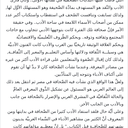
التي قامت عليها البدايات الصَّحفية في نشأتها الأولى.. وكان قارئ
الأدب والنَّقد هو المستهدف بمادَّة الصَّحيفة وهو المستهلك الأوَّل لها,
ولذلك تسابقت وتنافست الصّحف في استقطاب واستكتاب أكبر عدد
ممكن من أصحاب الأسماء اللامعة في ساحة الأدب.. وفي حقيقة
الأمر فإنَّ صحافة تلك الفترة كانت بتوجهها الأدبي تتجاوب مع حاجات
المجتمع وثقافته وذوقه.. وبحكم الظّروف التَّعليميَّة والاقتصاديَّة
وبحكم العلاقة الوثيقة تاريخيَّا بين العرب والأدب كانت الفنون الأدبيَّة
هي وسيلـــة الثَّقافة ودلالتها وأساس التعليــم والمعبر إلى الثَّقافــة,
ولذلك كان إقبال الصَّفوة والمتعلمين على قراءة الأدب أكثر من غيره
من مصادر المعرفة, وعندما نشأت الصَّحافة كان لا بـدَّ لها أن تقوم
على أكتاف الأدباء وتتوجه إلى المتأدِّبين.
ولعلَّ هذا الواقع الذي نشأت فيه الصَّحافة في مصر ثم انتقل بعد ذلك
إلى العالم العربي هو المسئول عن تشكيل الذَّوق المعرفي العامِّ
والحالة الثَّقافيَّة في المشرق العربي والإضرار بالصَّحافة من جانب
وبالأدب من الجانب الأخر.
وعلى أيَّة حال فلقد استفاد الأدب كثيرا من الصَّحافة في بدايتها ومن
المعروف أنَّ الكثير من مشاهير الأدباء في السَّماء العربيَّة يدينون
بشهرتهم للصَّحافــة قبل الكتاب..” بل إنَّ معظــم مؤلفاتهم كانت