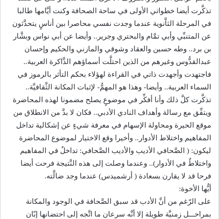
تذكَّرت أيضا خطواتي الأولى في ساحة الصحافة وكنت أيَّامها طالبا
في المرحلة الثاَّنوية عندما وجدت نفسي محاصرا بين أناسٍ يتحدَّثون
عن المتنبِّي وأبي تمَّام والبحتري وجرير.. وأيضا عن أبي نواس وبشَّار
بن برد.. وطه حسين والعقاد وشوقي والمازني والحكيم وإحسان
عبدالقدُّوس وغيرهم من الذين احتلَّت أسماؤهم الذَّاكرة العربية..
فاجتهدت وأجهدت ذاتي في القراءة لهؤلاء بحكم التأثر بالرموز في
السماء العربية.. وأيضا- وهذا هو المهمُّ- لإثبات المكانة الثَّقافيَّة..
تذكَّرت كلَّ ذلك وأنا أفكِّر في موضوعٍ يصلح مضمونا لهذه المحاضرة
ويتفِّق مع رسالة وأهداف النادي الأدبي.. فكان لا بدَّ من الانطلاق من
موقع الحيرة ومحاولة الإسهام في معرفة شيءٍ عن إشكالية تداخل
المفاهيم واختلاط الأدوار.. وأخيرا وقع الاختيار لموضوع المحاضرة
ليكون: ( الصَّحافي الأديب والأديب الصَّحافي: تداخلٌ في المفاهيم
واختلاطٌ في الأدوار).. وعندما وصلت إلى هذه النَّتيجة فرحت أيضا
فرحا قد لا يقارن بسعادة ( أرشميدس) عندما وجد ضالَّته.
أيُّها الأخوة:
على الرّغم من أنَّ الأدب قد سبق الصَّحافة في الوجود والمكانة
بمراحـــل زمنيَّة طويلة إلا أنَّه سرعان ما اتَّجه إلى احتضانها إبّان