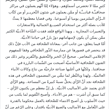
كثيرٍ ممَّا لا تحضرني أسماؤهم.. وهؤلاء إمَّا أنَّهم يعملون في مراكز
صحافيـَّـة قياديــَّـة أو ممَّن يعملون في شئون التَّحريــر أو من كتَّاب
الــرَّأي الملتزمين يوميا أو أسبوعيا.. وفي قضايا معظمها لا يمتُّ
للأدب بصلة أكثر من استخدام الصيـــغ الجمالية والاستعارات
والتعبيرات المجازية .. وبهذا الواقع فلقد فقدت السَّاحة الأدبيَّة الكثير
ممَّن يمكن أن يكون لإسهاماتهم دورٌ بارزٌ في حياتنا الأدبيَّة.
أمَّا فيما يتعلق- من جانب آخر- بمعاناة الصَّحافة من الأدب فإنَّ ذلك
قد ينحصر في قصورها عن ممارسة الدَّور الصَّحافي وفقا للمفهوم
الإعلامي المعاصر.. صحيحٌ أنَّ الخبر والتَّحقيق والتَّقرير وغير ذلك من
الفنون الصَّحافية الأساسيَّة أصبحت من السِّمات البارزة في
صحافتنا.. ولكنَّها في أغلبها صناعة خارجيَّة من نتاج وكالات الأنباء
العالميَّة.. ولهذا وبالنَّظر لما تبقَّي من المضمون الصَّحافي في هذه
الصَّحافة نجد أنَّ الرَّأي يحتلُّ نسبةً كبيرةً من المساحة.. وهو الرَّأي
الذي يعتمد على الأساليب الأدبيَّة.. بل إنَّ معظم من يكتبون الرَّأي –
كما سبق أن أشرت – هم من الأدباء.. وأصبح التَّقويم لما يكتب من
حيث الأسلوب بل أصبح الانتماء للصَّحافة بالعمل محكوما بالقدرة
على التَّعامل مع الأساليب والصيغ الأدبيَّة باقتدار، وعلى الرّغم من أنَّ