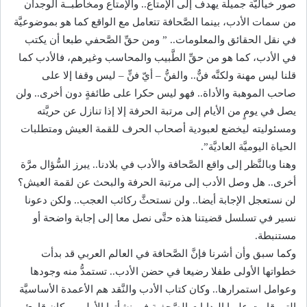
صور خياليَّة جميلة يهدف إلى الإمتاع.. والإمتاع ومخاطبــة الوجدان
من سمات الأدب، بينما الصَّحافة تتعامل مع الواقع كما هو بموضوعيَّة
في نقل الحقائق والمعلومات.. ” ومن حقِّ الصَّحفي طبعا أن يكتب
في الأدب، كما هو من حقِّ الطَّبيب والمحاسب وغيرهم، فالأدب كما
قلنا ليس مهنة ولكنَّه فنٌّ.. والفنُّ – أيّ فنٍّ – ليس وقفا إلا على
صاحب الموهبة والأداة.. فهو ليس حكرا على طائفةٍ دون أخرى.. ولن
يصل في يومٍ من الأيام إلى مرتبة الحرفة إلا إذا تنازل عن حريَّته
ومسئوليته ليخضع لعبودية أصحاب الحرف للقمة العيش ومتطلبات
الحياة اليوميَّة العاديَّة”.
وهنا وبالنَّظر إلى واقع الصَّحافة والأدب في بلادنا.. يبرز السُّؤال مرَّة
أخرى.. هل وصل الأدب إلى مرتبة الحرفة والبحث عن لقمة العيش؟
لن نستعجل الإجابة أيضا.. ولن نستحثَّ ركائب العجب.. ولكن دعونا
نسير في تسلسل قضيتنا هذه حتَّى نصل معا إلى إجابة واضحة أو
مستنبطة.
وكما سبق وأن أشرنا فإنَّ الصَّحافة في العالم العربي قد بدأت
خطواتها الأولى طفلا رضيعا في حضن الأدب.. تستمدُّ منه وجودها
وعوامل استمرارها.. وكان كتاب الأدب والنَّقد هم الأعمدة الأساسيَّة