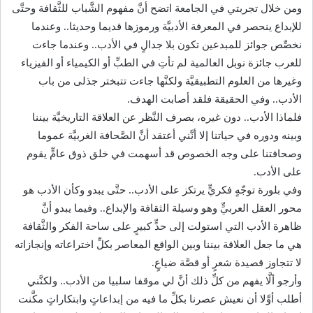
ومن خلال تجربتي في الجامعة اتضح أنَّ مفهوم الشَّباب للثَّقافة وحتَّى
للإبداع ينحصر في المعرفة الأدبيَّة ورموزها قديما وحديثا.. وعندما
نخصِّص جوائز للمبدعين تكون بلا جدالٍ في الأدب.. وعندما جاءت
للعرب جائزة نوبل العالمية لم تأتِ في الطبِّ أو الكيمياء أو الفيزياء
وغيرها من العلوم التطبيقيَّة ولكنَّها جاءت تتبختر جذلى من باب
الأدب.. وفي الحقيقة فلقد أصابت الهدف.
فلماذا الأدب.. دون غيره، بصرف النَّظر عن العلاقة التاريخيَّة بيننا
وبينه ودوره في حياتنا إلا أنَّني أعتقد أنَّ الصَّحافة الغربيَّة عموما
وصحافتنا على وجه الخصوص قد أسهمت في خلق ذوق عامٍّ يقوم
على الأدب.
وفي بلورة توجّهٍ فكريٍّ يرتكز على الأدب.. حتَّى يبدو وكأن الأدب هو
محور العقل العربيٍّ وهو وسيلة الثقافة والإبداع.. وفيما يبدو أنَّ
ظاهرة الأدب التي استولت إلى حدٍّ كبيرٍ على ساحة الفكر والثَّقافة
هي ما جعل العلاقة بيننا وبين الواقع المعاصر بكلِّ اختراعاته وإنجازاته
لا تتجاوز قصيدة شعرٍ أو قصَّة ضياعٍ.
وأرجو ألَّا يفهم من كلِّ ذلك أنَّ لي موقفا سلبيا من الأدب.. ولكنَّني
أطلب أوَّلا أن نعيش عصرنا بكلِّ ما فيه من إبداعاتٍ وابتكاراتٍ مكَّنت