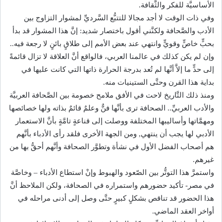
الأساسيَّة للفكر والثَّقافة.
وفي ذات الوقت لا أجد مجالا للتتبُّع السَّرديِّ لمشوار التزاوج بين
الأدب والصَّحافة ولكنَّني أقول باختصار شديد: إنَّ هذا المشوار قد بدأ
بحبٍّ خاصٍّ وقويٍّ وانتهي عند بعض الأمم إلى طلاقٍ بائنٍ لا رجعة فيه..
وإن لم يكن كذلك في عالمنا العربي، فالواقع أنَّ العلاقة لا تزال قائمةً
إلى حدٍّ ما إلاَّ أنَّها لم تُعد بدرجة الحرارة ذاتها التي كانت عليها في
بداية هذا القرن وحتَّى الستينيات منه.
ومنذ ذلك التَّاريخ لاحت في الأفق ملامح خصومة بين الصَّحافة العربيَّة
والأدب العربيِّ.. الصحافة ترى بأنَّها فنٌّ وعلمٌ قائمٌ بذاته ولها خصائصها
ومهمَّاتها وأساليبها المختلفة ووصلت إلى قناعةٍ تامَّةٍ بأنَّ الاستعمار
الأدبي لها يجب أن ينتهي, ومن الجهة الأخرى فلقد رأى الأدباء بأنَّهم
هم أصحاب الفضل الأول في نشأة وتطوَّر الصحافة وأنَّهم أحقُّ بها من
غيرهم.
واستمرَّ هذا التوتُّر بين الصّعود والهبوط وإنْ استطاع الأدباء – وخاصَّة
في مصر- تأكيد حضورهم واستمراره في الصحافة، ولكن الملاحظ أنَّ
هذا الحضور قد تناقص بشكلٍ كبيرٍ حتَّى وصل إلى أدنى مراحله في
أواخر العقد الماضي.