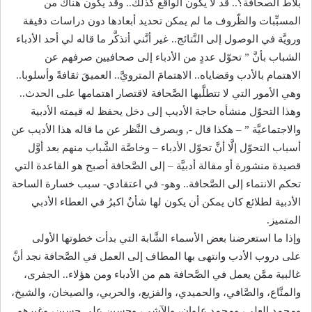
بلاط الصحافة؟.. قد لا يكون الواقع كذلك.. وقد يكون هناك من
المسبِّبات والظّروف ما لم يمكن تحديد أبعادها دون دراسات دقيقة
ورويَّة في الوصول إلى النَّتائج.. غير أنَّني أتذكَّر ما قاله لي أحد الأدباء
الشباب بأنَّ ” تحوّل عددٍ من الأدباء إلى صحافيين صرفهم عن
الاهتمام بالأدب وقضاياه.. الاهتمامَ المترويَّ.. العميقَ ثقافةً وأسلوبا..
وهي الأمور التي لا تتطلَّبها الصَّحافة لاقتصار اهتمامها على الحدث..
وهذا التحوّل منشأه حاجة الأديب إلى دخل يحفظ له قيمته الأدبية
والاجتماعيَّة ” – هكذا قال -, وبصرف النَّظر عن ما قاله هذا الأديب عن
أسباب التحوّل إلَّا أنَّ تحوّل الأدباء – وخاصَّة الشَّباب منهم بعد أوَّل
قصيدة منشورة أو مقالة أدبيَّة – إلى الصَّحافة أصبح هو القاعدة التي
تحكم الانتماء إلى الصَّحافة.. وهو- في اعتقادي- سبب خسارة الساحة
الأدبية لطلائع كان يمكن أن يكون لها شأنٌ اكبرُ في العطاء الأدبي
المتميز.
وإذا ما استعرضنا بعض الأسماء الشَّابة التي بدأت خطوتها الأولى
على دروب الأدب وانتهى بها المطاف إلى العمل في الصَّحافة نجد أنَّ
غالبية ممَّن يعمل في الصَّحافة هم من الأدباء ومن هؤلاء.. الجفرى،
والمنَّاع، والصَّافي، والحميدي، والفزيع، والحربي، والصيخان، والشيخ،
ومحمد العلي، ومحمد علوان، والآشي، وحسين علي حسين، وغيرهم