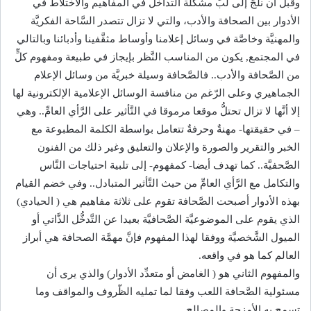
وقبل أن نلجَ إلى لبِّ مشكلة التداخل في المفاهيم والاختلاط في
الأدوار بين الصحافة والأدب، والتي لا تزال تتصدر السَّاحة الفكريَّة
والمهنيَّة وخاصَّة في وسائل إعلامنا وأوساط مثقَّفينا وأدبائنا وبالتالي
في المجتمع, يكون من المناسب النَّظر بإيجاز في طبيعة ومفهوم كلٍّ
من الصَّحافة والأدب.. فالصَّحافة وسيلة خبريَّة من وسائل الإعلام
الجماهيري وعلى الرّغم من منافسة الوسائل الإعلامية الإلكترونية لها
إلا أنَّها لا تزال تحتلُّ موقعا مرموقا في التَّأثير على الرَّأي العامِّ.. وهي
– في حقيقتها- مهنةٌ وحرفةٌ تتعامل بواسطة الكلمة المطبوعة مع
الخبر والتقرير والصورة والإعلان والتعليق وغير ذلك من الفنون
الصَّحفيَّة.. كما تهدف أيضا- كمفهوم- إلى تلبية احتياجات النَّاس
والتكامل مع الرَّأي العامِّ من حيث التَّأثير المتبادل.. وفي خضم القيام
بهذه الأدوار أصبحت الصَّحافة تقوم على ثلاثة مفاهيم هي ( الحيادي)
الذي يقوم على الموضوعيَّة الصَّحافيَّة بعيدا عن التَّدخُّل الذَّاتي أو
الميول الشَّخصيَّة ووفقا لهذا المفهوم فإنَّ مهمَّة الصحافة هي أبراز
العالم كما هو في واقعه.
والمفهوم الثاني هو ( الغامض أو متعدِّد الأدوار) والذي يرى أن
مسئولية الصَّحافة اللعب وفقا لما تمليه الظّروف والمواقف وما
تسمح به الأمزجة والمصالح.