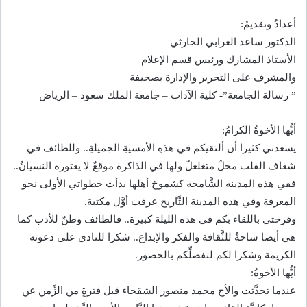
أعدادُ وتقديمُ:
الدكتور ساعد العرابي الحارثي
الأستاذ المشارك ورئيس قسم الإعلام
والمشرف على التحرير والإدارة بصحيفة
” رسالة الجامعة”- كلية الآداب – جامعة الملك سعود – الرياض
أيُّها الأخوةُ الكرامُ:
يسعدني كثيرا أن ألتقيكم في هذهِ الأمسيةِ الجميلةِ.. وللطائف في
شغاف القلب محلٌ متغلغلٌ ولها في الذاكرة موقعٌ لا يعتوره النسيانُ..
ففي هذه المدينة الشَّامخة كشموخ أهلها بدأت خطواتي الأولى نحو
المعرفة وفي هذه المدينة التَّاريخ عرفت أوَّل مكتبة.
وفرحتي باللقاء بكم في هذه الليلة كبيرة.. فالطائف وطنٌ للأدب كما
هي أيضا ساحةٌ للثَّقافة والفكر والإبداع.. شكرا للنادي على دعوته
الكريمة وشكرا لكم لتفضلِّكم بالحضور.
أيُّها الأخوةُ:
عندما تحدَّثت والأخ محمد منصور الشقحاء قبل فترةٍ من الزَّمن عن