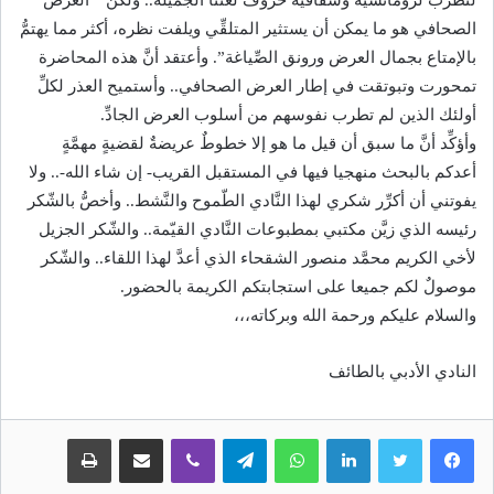
لتطرب لرومانسيَّة وشفافيَّة حروف لغتنا الجميلة.. ولكن ” العرض
الصحافي هو ما يمكن أن يستثير المتلقِّي ويلفت نظره، أكثر مما يهتمُّ
بالإمتاع بجمال العرض ورونق الصِّياغة”. وأعتقد أنَّ هذه المحاضرة
تمحورت وتبوتقت في إطار العرض الصحافي.. وأستميح العذر لكلِّ
أولئك الذين لم تطرب نفوسهم من أسلوب العرض الجادِّ.
وأؤكِّد أنَّ ما سبق أن قيل ما هو إلا خطوطٌ عريضةٌ لقضيةٍ مهمَّةٍ
أعدكم بالبحث منهجيا فيها في المستقبل القريب- إن شاء الله-.. ولا
يفوتني أن أكرِّر شكري لهذا النَّادي الطّموح والنَّشط.. وأخصُّ بالشّكر
رئيسه الذي زيَّن مكتبي بمطبوعات النَّادي القيّمة.. والشّكر الجزيل
لأخي الكريم محمَّد منصور الشقحاء الذي أعدَّ لهذا اللقاء.. والشّكر
موصولٌ لكم جميعا على استجابتكم الكريمة بالحضور.
والسلام عليكم ورحمة الله وبركاته،،،
النادي الأدبي بالطائف
لينكدإن
واتساب
تيلقرام
ڤايبر
مشاركة عبر البريد
طباعة