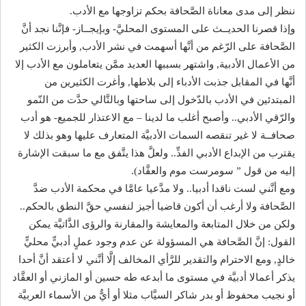
ننظر إلى مدى معاناة الصَّحافة بحكم تزاوجها مع الأدب.
وإذا قصرنا الحديــث على المستوى المحليَّ- وبإيجــاز- فإنَّنا نجد أنَّ
الصَّحافة على الرّغم من أنَّها أسهمت في نشر الأدب, وأبرزت الكثير
من الأعمال الأدبية, واشتهر بسببها العديد ممَّن يتعاملون مع الأدب إلا
أنَّها في المقابل جذبت الأدباء إلى بلاطها, وأغرت الكثيرين من
المبتدئين في الأدب بالدّخول إلى ساحتها وبالتَّالي حدَّت من النّمو
والرّقي الأدبي.. وأصبح أغلب ما لدينا – مع الاعتذار للجميع- هو أدب
صحافــة لا غير تنقصه السمات الأدبيَّة المتعارف عليها وهو بذلك لا
يقترب من الإبداع الأدبي الفذِّ.. ولعلَّ هذا يتَّفق مع ما سبقت الإشارة
إليه من قول ” سومرست موم والعقَّاد).
ومع أنَّني لست ناقدا أدبيا.. ولا مدَّعيا عامَّا في محكمة الأدب ضدَّ
الصَّحافة ولا أرغب أن أكون قاضيا أجيز لنفسي حقَّ النطق بالحكم..
ولكن من خلال المتابعة والمعايشة والمقارنة والرؤى الذَّاتيَّة يمكن
القول: إنَّ الصَّحافة هي المسؤولة عن عدم وجود عملٍ أدبيٍّ محليٍّ
خالدٍ, ومع الاحترام والتقدير للرَّأي المخالف إلَّا أنَّني لا أعتقد أنَّ أحدا
يذكر أعمالا أدبيَّة في مستوى ما أبدعه طه حسين أو المازني أو العقَّاد
أو نجيب محفوظ أو بدر شاكر السيَّاب مثلا أو أيٌّ من الأسماء العربيَّة