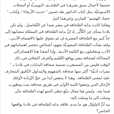
تجميعا لأعمال سبق نشرهــا في الصّحــف اليوميــَّة أو المجلات
الأسبوعيَّة, مثل كتاب الدكتور طه حسين ” حديث الأربعاء”، وكتاب ”
حصاد الهشيم” للمازني وغيرهما كثيرٌ.
وهكذا كانت بداية الصَّحافة في مصر بعيدا عن التَّفاصيل.. ولم تكن
بلادنا بمنأى عن التَّأثُّر.. إذ إنَّ بداية الصَّحافة في المملكة متشابهة إلى
حدٍّ كبير مع الصَّحافة المصرية إن لم تتفوق عليها بالاهتمام الأدبي..
ولقد نشأت الصَّحافة السعوديَّة بجهود أشخاصٍ تنحصر اهتماماتهم في
الأدب ويتعاملون مع الكلمة الأدبية.. وإذا أضفنا هذا الاهتمام إلى
المحاكاة لصحافة مصر وواقع التَّعليم والعرف الثقافي في ذلك
الوقت فليس من المستغرب تسمية صحافة البدايات في بلادنا بـ ”
نشرات أدبيَّة” أكثر منها صحافة بالمفهوم والمدلول الدَّقيق المتعارف
عليه لمعنى الصَّحافة.. وهذا لا ينتقص أبدا من حقِّ الرِّيادة لأولئك
الرِّجال الذين وضعوا اللبنة الأولى في طريق صحافة نمت وتطورت
فيما بعد.. وليس هنا مجال تتبِّع خطى النمو لهذه الصَّحافة حتَّى
وصلت إلى ما وصلت إليه.
بيد أنَّ السّؤال هو: ما مدى علاقة بداية الصَّحافة في بلادنا بواقعها
الحاضر؟