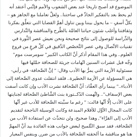
الموضوع قد أصبح تاريخا عند بعض الشعوب والأمم فإنَّني أعتقد أنه
لم يحظ بعد بالتفكير الجادِّ في ساحتنا.. ولعلَّ تعاملنا مع الجاهز هو –
بكلِّ أسفٍ – ما يحول بيننا وبين تناول أهمِّ القضايا التي تتعلَّق بفكرنا
وثقافتنا وأغلب شئون حياتنا العامَّة بالطَّرح والمناقشة والتَّدارس
والدِّراسة للوصول إلى نتائج صحيحة ونحن نعيش عصر الثَّورة في
تقنيات الاتِّصال وفي عصر التَّخصّص الدَّقيق في كلِّ فرعٍ من فروع
العلوم.. وفي هذا المقام أذكر أنَّ الكاتب الكبير” سومرست موم”
وجَّه قبل عشرات السنين اتّهامات جريئة للصحافة حمَّلها فيها
مسئولية الأزمة التي يمرُّ بها الأدب وقال: ” إنَّ الصَّحافة- في رأيي-
هي المسؤولة عن الأزمة الخطيرة.. فلقد انتقلت عدوى الصَّحافة إلى
الأدباء..” بينما رأى العقَّاد: أنَّ الصَّحافة نشرت الأدب وإن كانت أسفت
بعض الإسفاف”.. واتَّهمت الدّكــتورة بنت الشَّاطئ الصَّحافة لجنايتها
على الأدب إلَّا أنَّها قالت: ” رغم ما سبَّبته الصَّحافة للأدب غير أنَّها
كانت المجال الأوَّل للأقلام المبدعة وكانت الوسيلة الناجحة لتقديم
الأدب إلى القرَّاء”, وهذا صحيح، ولن نتحدَّث عن استفادة الأدب من
الصَّحافة، فقد سبق التَّلميح لبعض جوانب هذه الفائدة بيد أنَّ المهمَّ
هنا هو مناقشة ما ألحقته الصَّحافة بالأدب من ضرر, وبنفس المعيار