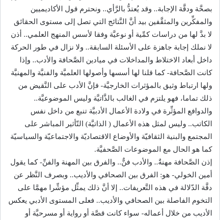
بصحَّة ودقَّة الإجابة.. وقد يُعتدُّ بالرَّأي.. ونحترم قول الأكاديميين
والمفكِّرين والمثقَّفين بيد أنَّ النَّتائج التي تصل إلى مستوى الحقائق
لا بدَّ لها من دراسات كمِّية أو نوعيَّة وفقا لأسس المنهج العلمي.. أذن
لا نملك إجابة جاهزة على الأسئلة السابقة.. ولا نزال في طور الحركة
داخل أبعاد الاختلاط والمداخلات في ميادين الصَّحافة والأدب.. وإذا
كانت الصَّحافة- كما قلنا لها أسسها وأصولها العلميَّة والفنيَّة والمهنيَّة
ولها ارتباط وثيق بالمؤثرات الخارجيَّة- فإنَّ الأدب على النَّقيض من
ذلك تماما، فهو يلتزم في الغالب بالذَّاتيَّة وليس الموضوعيَّة..
والدوافع المؤثِّرة في ولادة الأعمال الأدبيَّة تنبع من داخل نفس
الكاتب.. وليس لمثل هذه الأعمال ( الذاتيَّة) التّأثير المباشر على
المجتمع والبنية الثقافيّة والأوضاع الاقتصاديّة والاجتماعيّة والسياسيّة
كما هو الحال مع الموضوعات الصَّحفيَّة.
إذن الصَّحافة مهنةٌ.. والأدب فنٌّ.. والفرق بين المهنة والفنِّ- كما يقول
أمين الخولي- هو: الفرق بين الصحافي والأديب.. وبصرف النَّظر عن
دقَّة الدّلالة في هذه التَّعريفات.. إلا أنَّ ذلك يمثِّل مؤشِّرا مهمَّا على
التخوم الفاصلة بين الصحافي والأديب.. فعلى المستوى الأدبي يعكس
الأديب من خلال أعماله- سواء كانت قصَّة أو رواية أو مسرحيَّة أو